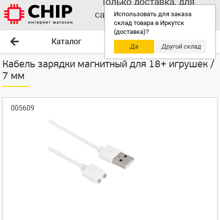
Только доставка, для
самовывоза выбирайте
Использовать для заказа
склад товара в Иркутск
другой склад!
(доставка)?
Каталог
Да
Другой склад
Кабель зарядки магнитный для 18+ игрушек /
7 мм
005609