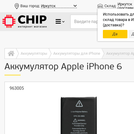
Иркутск
Ваш город:
Иркутск
Склад:
(доставк
Использовать дл
склад товара в И
(доставка)?
Да
Д
Только до
Аккумуляторы
Аккумуляторы для iPhone
Аккумулятор Ap
Аккумулятор Apple iPhone 6
963005