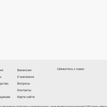
Cвяжитесь с нами:
ия
Вакансии
ы
О магазине
рство
Вопросы
Контакты
вщикам
Карта сайта
их технических свойствах и характеристиках, ценах является предложением CHIP делать офер