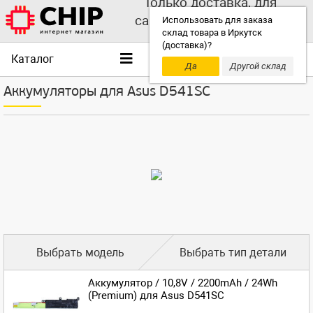
Только доставка, для
самовывоза выбирайте
Использовать для заказа
склад товара в Иркутск
другой склад!
(доставка)?
Каталог
Да
Другой склад
Аккумуляторы для Asus D541SC
Выбрать модель
Выбрать тип детали
Аккумулятор / 10,8V / 2200mAh / 24Wh
(Premium) для Asus D541SC