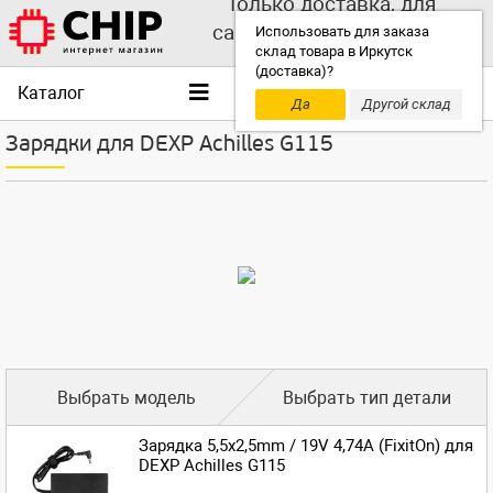
Только доставка, для
самовывоза выбирайте
Использовать для заказа
склад товара в Иркутск
другой склад!
(доставка)?
Каталог
Да
Другой склад
Зарядки для DEXP Achilles G115
Выбрать модель
Выбрать тип детали
Зарядка 5,5x2,5mm / 19V 4,74A (FixitOn) для
DEXP Achilles G115