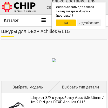
Только доставка, для
самовывоза выбирайте
Использовать для заказа
склад товара в Иркутск
другой склад!
(доставка)?
Каталог
Да
Другой склад
Шнуры для DEXP Achilles G115
Выбрать модель
Выбрать тип детали
Шнур от З/У к устройству Asus 5,5x2,5mm /
1m 2 PIN для DEXP Achilles G115