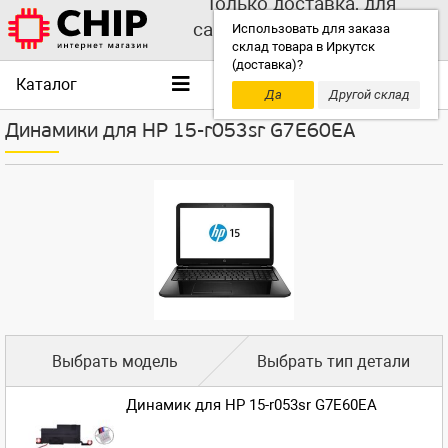
Только доставка, для
самовывоза выбирайте
Использовать для заказа
склад товара в Иркутск
другой склад!
(доставка)?
Каталог
Да
Другой склад
Динамики для HP 15-r053sr G7E60EA
Выбрать модель
Выбрать тип детали
Динамик для HP 15-r053sr G7E60EA