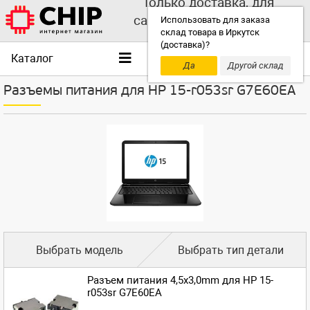
Только доставка, для
самовывоза выбирайте
Использовать для заказа
склад товара в Иркутск
другой склад!
(доставка)?
Каталог
Да
Другой склад
Разъемы питания для HP 15-r053sr G7E60EA
Выбрать модель
Выбрать тип детали
Разъем питания 4,5x3,0mm для HP 15-
r053sr G7E60EA