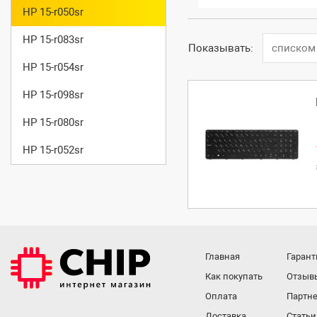
HP 15-r050sr
HP 15-r083sr
Показывать:
списком
HP 15-r054sr
HP 15-r098sr
HP 15-r080sr
HP 15-r052sr
Главная
Гарант
Как покупать
Отзыв
Оплата
Партне
Доставка
Статьи