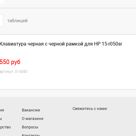
таблицей
Клавиатура черная с черной рамкой для HP 15-r050sr
550
руб
артикул:
014080
Cвяжитесь с нами:
ия
Вакансии
ы
О магазине
рство
Вопросы
Контакты