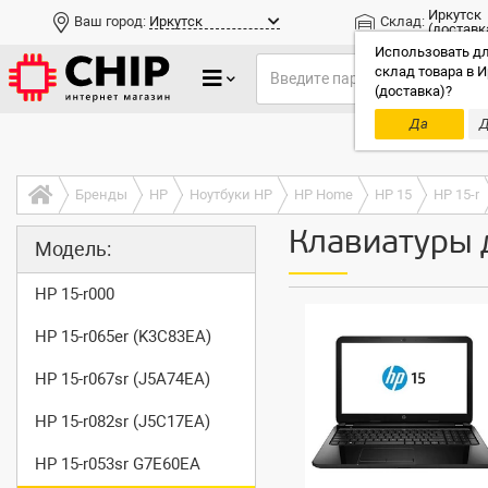
Иркутск
Ваш город:
Иркутск
Склад:
(доставк
Использовать дл
склад товара в И
(доставка)?
Да
Д
Только до
Бренды
HP
Ноутбуки HP
HP Home
HP 15
HP 15-r
Клавиатуры 
Модель:
HP 15-r000
HP 15-r065er (K3C83EA)
HP 15-r067sr (J5A74EA)
HP 15-r082sr (J5C17EA)
HP 15-r053sr G7E60EA