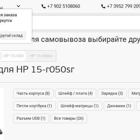
+7 902 5108060
+7 3952 799 20
а)
я заказа
ркутск
ругой склад
ставка, для самовывоза выбирайте дру
HP 15-r000
HP 15-r050sr
для HP 15-r050sr
Часть корпуса (8)
Шлейф / плата (4)
Зарядка (3)
Матр
Петли ноутбука (1)
Шлейф матрицы (1)
Динамик (1)
Разъем USB (1)
Все товары (26)