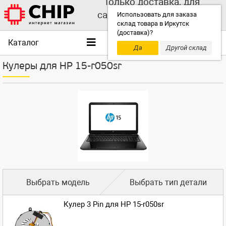
Только доставка, для
самовывоза выбирайте
Использовать для заказа
склад товара в Иркутск
другой склад!
(доставка)?
Каталог
Да
Другой склад
Кулеры для HP 15-r050sr
Выбрать модель
Выбрать тип детали
Кулер 3 Pin для HP 15-r050sr