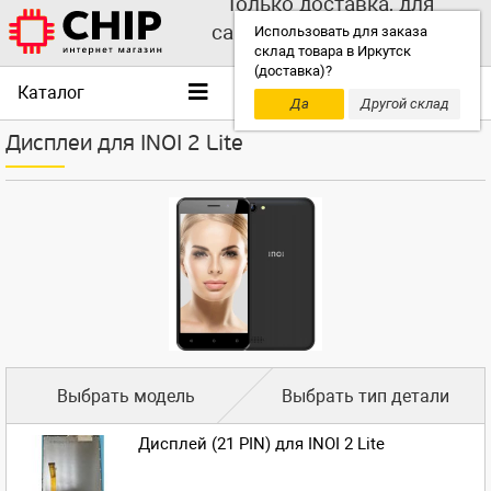
Только доставка, для
самовывоза выбирайте
Использовать для заказа
склад товара в Иркутск
другой склад!
(доставка)?
Каталог
Да
Другой склад
Дисплеи для INOI 2 Lite
Выбрать модель
Выбрать тип детали
Дисплей (21 PIN) для INOI 2 Lite