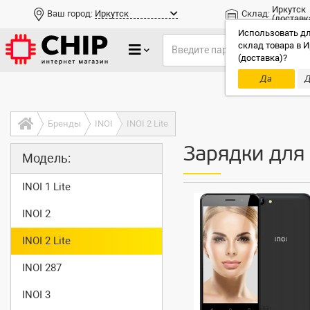
Иркутск
Ваш город:
Иркутск
Склад:
(доставк
Использовать дл
склад товара в И
(доставка)?
Да
Д
Только до
Бренды
INOI
INOI 2 Lite
Зарядки для 
Модель:
INOI 1 Lite
INOI 2
INOI 2 Lite
INOI 287
INOI 3