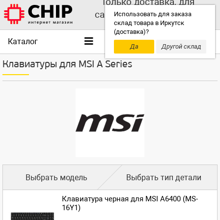
Только доставка, для
самовывоза выбирайте
Использовать для заказа
склад товара в Иркутск
другой склад!
(доставка)?
Каталог
Да
Другой склад
Клавиатуры для MSI A Series
Выбрать модель
Выбрать тип детали
Клавиатура черная для MSI A6400 (MS-
16Y1)