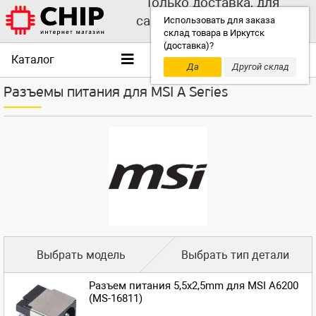
Только доставка, для
самовывоза выбирайте
Использовать для заказа
склад товара в Иркутск
другой склад!
(доставка)?
Каталог
Да
Другой склад
Разъемы питания для MSI A Series
Выбрать модель
Выбрать тип детали
Разъем питания 5,5x2,5mm для MSI A6200
(MS-16811)