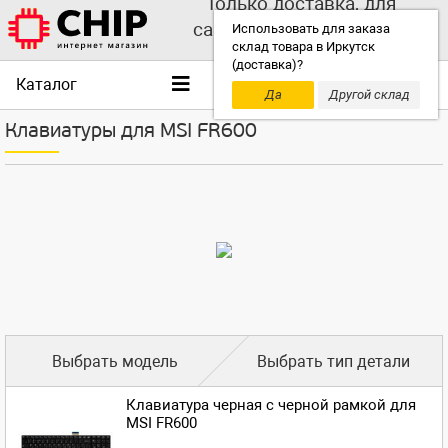
Только доставка, для
самовывоза выбирайте
Использовать для заказа
склад товара в Иркутск
другой склад!
(доставка)?
Каталог
Да
Другой склад
Клавиатуры для MSI FR600
Выбрать модель
Выбрать тип детали
Клавиатура черная с черной рамкой для
MSI FR600