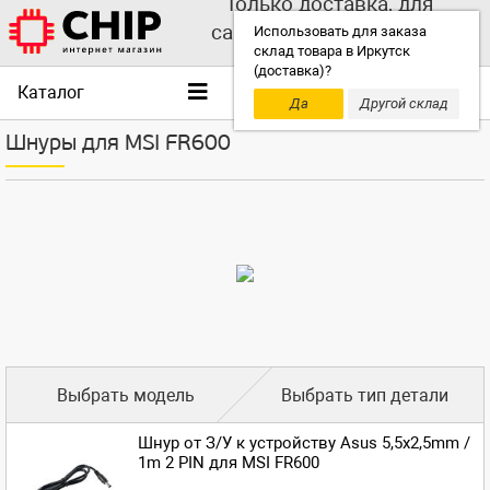
Только доставка, для
самовывоза выбирайте
Использовать для заказа
склад товара в Иркутск
другой склад!
(доставка)?
Каталог
Да
Другой склад
Шнуры для MSI FR600
Выбрать модель
Выбрать тип детали
Шнур от З/У к устройству Asus 5,5x2,5mm /
1m 2 PIN для MSI FR600