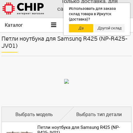
Только доставка, для
самовывоза выбирайте
Использовать для заказа
склад товара в Иркутск
другой склад!
(доставка)?
Каталог
Да
Другой склад
Петли ноутбука для Samsung R425 (NP-R425-
JV01)
Выбрать модель
Выбрать тип детали
Петли ноутбука для Samsung R425 (NP-
R425-JV01)