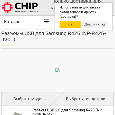
Только доставка, для
самовывоза выбирайте
Использовать для заказа
склад товара в Иркутск
другой склад!
(доставка)?
Каталог
Да
Другой склад
Разъемы USB для Samsung R425 (NP-R425-
JV01)
Выбрать модель
Выбрать тип детали
Разъем USB 2.0 для Samsung R425 (NP-
R425-JV01)