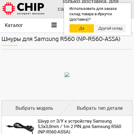
Только доставка, для
самовывоза выбирайте
Использовать для заказа
склад товара в Иркутск
другой склад!
(доставка)?
Каталог
Да
Другой склад
Шнуры для Samsung R560 (NP-R560-ASSA)
Выбрать модель
Выбрать тип детали
Шнур от З/У к устройству Samsung
5,5x3,0mm / 1m 2 PIN для Samsung R560
(NP-R560-ASSA)