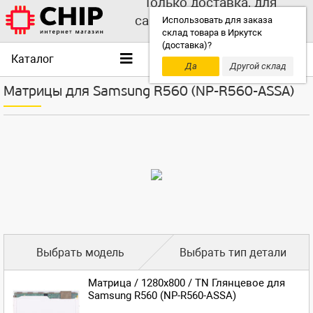
Только доставка, для
самовывоза выбирайте
Использовать для заказа
склад товара в Иркутск
другой склад!
(доставка)?
Каталог
Да
Другой склад
Матрицы для Samsung R560 (NP-R560-ASSA)
Выбрать модель
Выбрать тип детали
Матрица / 1280x800 / TN Глянцевое для
Samsung R560 (NP-R560-ASSA)