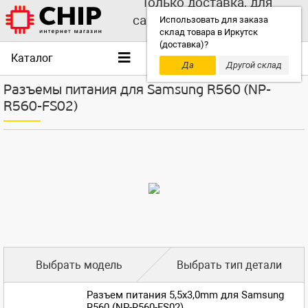
Только доставка, для
самовывоза выбирайте
Использовать для заказа
склад товара в Иркутск
другой склад!
(доставка)?
Каталог
Да
Другой склад
Разъемы питания для Samsung R560 (NP-
R560-FS02)
Выбрать модель
Выбрать тип детали
Разъем питания 5,5x3,0mm для Samsung
R560 (NP-R560-FS02)