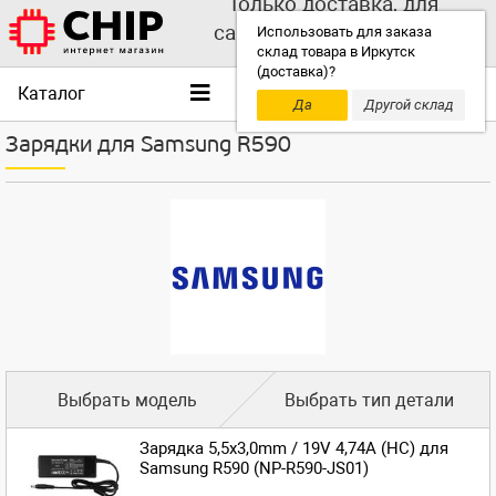
Только доставка, для
самовывоза выбирайте
Использовать для заказа
склад товара в Иркутск
другой склад!
(доставка)?
Каталог
Да
Другой склад
Зарядки для Samsung R590
Выбрать модель
Выбрать тип детали
Зарядка 5,5x3,0mm / 19V 4,74A (HC) для
Samsung R590 (NP-R590-JS01)