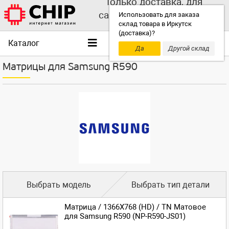
Только доставка, для
самовывоза выбирайте
Использовать для заказа
склад товара в Иркутск
другой склад!
(доставка)?
Каталог
Да
Другой склад
Матрицы для Samsung R590
Выбрать модель
Выбрать тип детали
Матрица / 1366X768 (HD) / TN Матовое
для Samsung R590 (NP-R590-JS01)