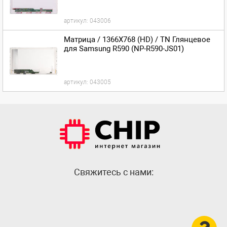
артикул:
043006
Матрица / 1366X768 (HD) / TN Глянцевое
для Samsung R590 (NP-R590-JS01)
артикул:
043005
Cвяжитесь с нами: