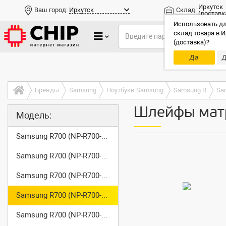
Иркутск
Ваш город:
Иркутск
Склад:
(доставк
Использовать дл
склад товара в И
(доставка)?
Да
Д
Только до
Бренды
Samsung
Ноутбуки Samsung
Samsung R
Sa
Шлейфы матр
Модель:
Samsung R700 (NP-R700-A001)
Samsung R700 (NP-R700-A002)
Samsung R700 (NP-R700-A003)
Samsung R700 (NP-R700-AAA0)
Samsung R700 (NP-R700-AS01)