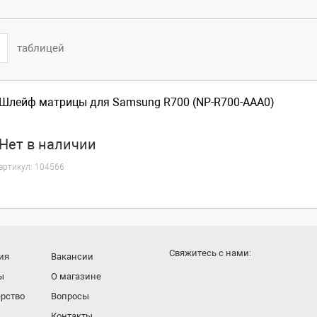
таблицей
Шлейф матрицы для Samsung R700 (NP-R700-AAA0)
Нет
в наличии
артикул:
104566
Cвяжитесь с нами:
ия
Вакансии
ы
О магазине
рство
Вопросы
Контакты