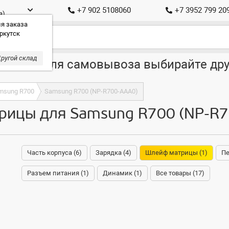
+7 902 5108060
+7 3952 799 20
а)
я заказа
ркутск
ругой склад
ставка, для самовывоза выбирайте дру
msung R700
Samsung R700 (NP-R700-AAA0)
ицы для Samsung R700 (NP-R7
Часть корпуса (6)
Зарядка (4)
Шлейф матрицы (1)
Пе
Разъем питания (1)
Динамик (1)
Все товары (17)