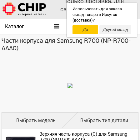
Только доставка, для
самовывоза выбирайте
Использовать для заказа
склад товара в Иркутск
другой склад!
(доставка)?
Каталог
Да
Другой склад
Части корпуса для Samsung R700 (NP-R700-
AAA0)
Выбрать модель
Выбрать тип детали
Верхняя часть корпуса (C) для Samsung
R700 (NP-R700-AAA0)