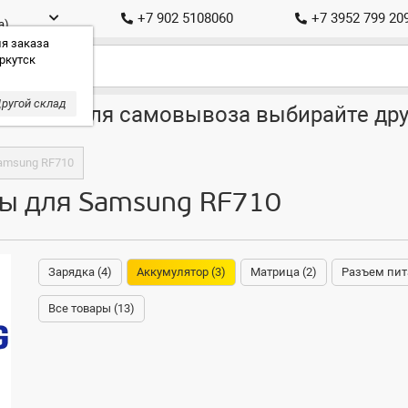
+7 902 5108060
+7 3952 799 20
а)
я заказа
ркутск
ругой склад
ставка, для самовывоза выбирайте дру
amsung RF710
ы для Samsung RF710
Зарядка (4)
Аккумулятор (3)
Матрица (2)
Разъем пит
Все товары (13)