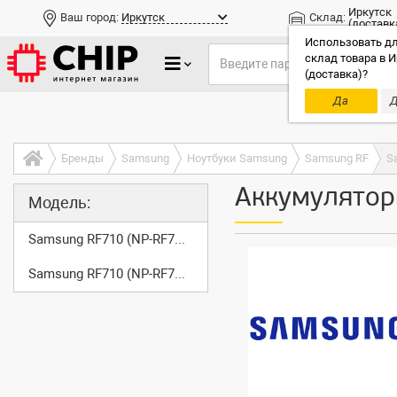
Иркутск
Ваш город:
Иркутск
Склад:
(доставк
Использовать дл
склад товара в И
(доставка)?
Да
Д
Только до
Бренды
Samsung
Ноутбуки Samsung
Samsung RF
S
Аккумулятор
Модель:
Samsung RF710 (NP-RF710-S02)
Samsung RF710 (NP-RF710-S04)