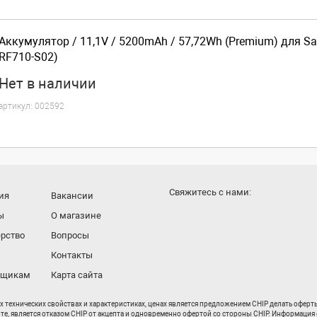
Аккумулятор / 11,1V / 5200mAh / 57,72Wh (Premium) для S
RF710-S02)
Нет
в наличии
артикул:
002592
Cвяжитесь с нами:
ия
Вакансии
ы
О магазине
рство
Вопросы
Контакты
вщикам
Карта сайта
их технических свойствах и характеристиках, ценах является предложением CHIP делать офер
рте, является отказом CHIP от акцепта и одновременно офертой со стороны CHIP. Информация 