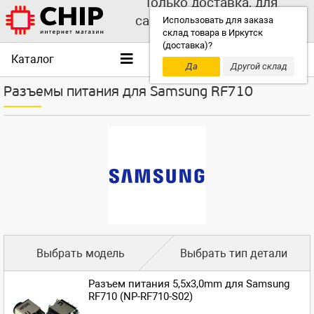
Только доставка, для
самовывоза выбирайте
Использовать для заказа
склад товара в Иркутск
другой склад!
(доставка)?
Каталог
Да
Другой склад
Разъемы питания для Samsung RF710
Выбрать модель
Выбрать тип детали
Разъем питания 5,5x3,0mm для Samsung
RF710 (NP-RF710-S02)