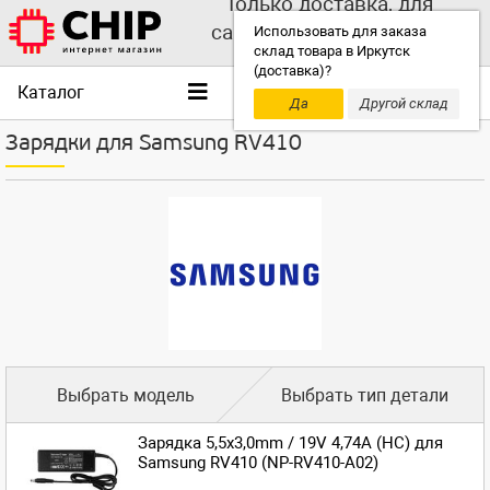
Только доставка, для
самовывоза выбирайте
Использовать для заказа
склад товара в Иркутск
другой склад!
(доставка)?
Каталог
Да
Другой склад
Зарядки для Samsung RV410
Выбрать модель
Выбрать тип детали
Зарядка 5,5x3,0mm / 19V 4,74A (HC) для
Samsung RV410 (NP-RV410-A02)