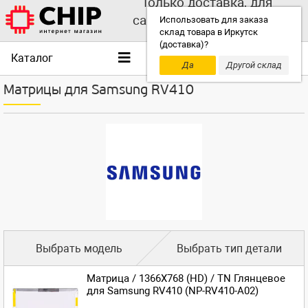
Только доставка, для
самовывоза выбирайте
Использовать для заказа
склад товара в Иркутск
другой склад!
(доставка)?
Каталог
Да
Другой склад
Матрицы для Samsung RV410
Выбрать модель
Выбрать тип детали
Матрица / 1366X768 (HD) / TN Глянцевое
для Samsung RV410 (NP-RV410-A02)