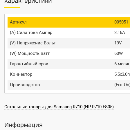
Характеристики
Артикул
005051
(A) Сила тока Ампер
3,16A
(V) Напряжение Вольт
19V
(W) Мощность Ватт
60W
Гарантийный срок
6 меся
Коннектор
5,5x3,
Производство
(FixitOn
Остальные товары для Samsung R710 (NP-R710-FS05)
Информация