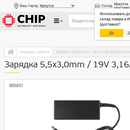
Иркутск
Ваш город:
Иркутск
Склад:
(доставк
Использовать дл
склад товара в И
(доставка)?
Да
Д
Только до
Зарядки, кабели
Зарядка 5,5x3,0mm / 19V 3,16A (FixitOn) д
Зарядка 5,5x3,0mm / 19V 3,16
005051