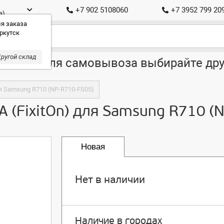
+7 902 5108060
+7 3952 799 20
а)
я заказа
ркутск
ругой склад
ставка, для самовывоза выбирайте дру
ля Samsung R710 (NP-R710-FS05)
A (FixitOn) для Samsung R710 (
Новая
Нет в наличии
Наличие в городах