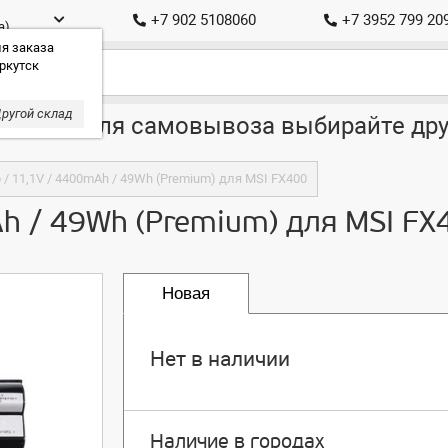
+7 902 5108060
+7 3952 799 20
а)
я заказа
ркутск
ругой склад
ставка, для самовывоза выбирайте дру
/ 11,1V / 4400mAh / 49Wh (Premium) для MSI FX400
h / 49Wh (Premium) для MSI FX
Новая
Нет в наличии
Наличие в городах