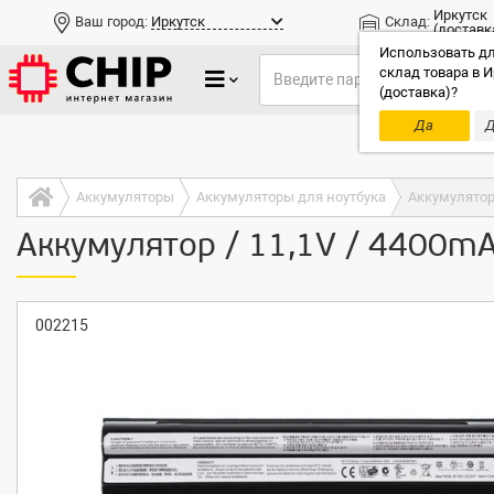
Иркутск
Ваш город:
Иркутск
Склад:
(доставк
Использовать дл
склад товара в И
(доставка)?
Да
Д
Только до
Аккумуляторы
Аккумуляторы для ноутбука
Аккумулятор 
Аккумулятор / 11,1V / 4400mA
002215