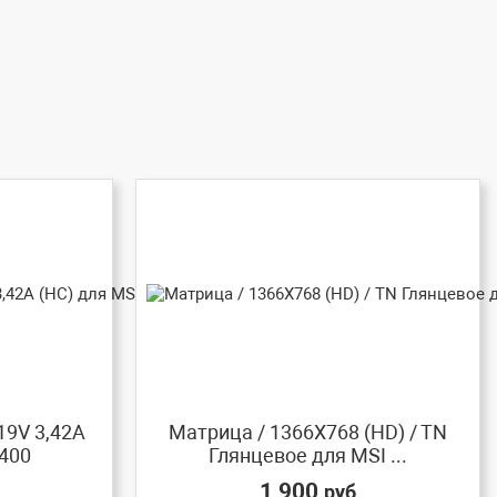
19V 3,42A
Матрица / 1366X768 (HD) / TN
X400
Глянцевое для MSI ...
1 900
руб