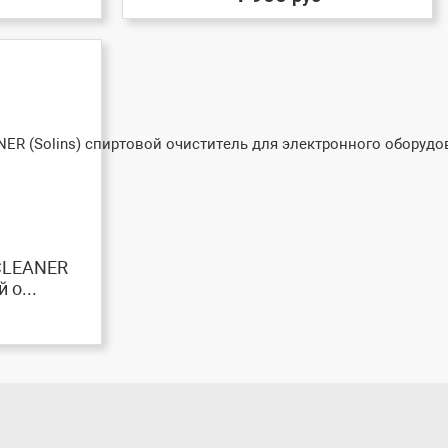
 CLEANER
 о...