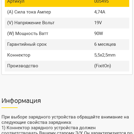
Артикул
005495
(A) Сила тока Ампер
4,74A
(V) Напряжение Вольт
19V
(W) Мощность Ватт
90W
Гарантийный срок
6 месяцев
Коннектор
5,5x2,5mm
Производство
(FixitOn)
Информация
При выборе зарядного устройства обращайте внимание на
следующие свойства зарядника:
1) Коннектор зарядного устройства должен
соответствовать Вашему старому З/У. Он характеризуется по