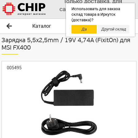
Только доставка, для
самовывоза выбирайте
Использовать для заказа
склад товара в Иркутск
другой склад!
(доставка)?
Каталог
Да
Другой склад
Зарядка 5,5x2,5mm / 19V 4,74A (FixitOn) для
MSI FX400
005495